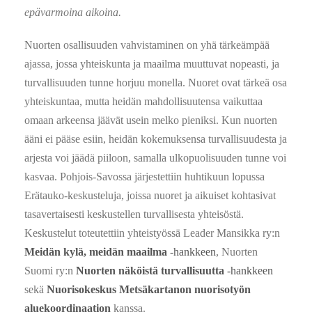
epävarmoina aikoina.
Nuorten osallisuuden vahvistaminen on yhä tärkeämpää
ajassa, jossa yhteiskunta ja maailma muuttuvat nopeasti, ja
turvallisuuden tunne horjuu monella. Nuoret ovat tärkeä osa
yhteiskuntaa, mutta heidän mahdollisuutensa vaikuttaa
omaan arkeensa jäävät usein melko pieniksi. Kun nuorten
ääni ei pääse esiin, heidän kokemuksensa turvallisuudesta ja
arjesta voi jäädä piiloon, samalla ulkopuolisuuden tunne voi
kasvaa. Pohjois-Savossa järjestettiin huhtikuun lopussa
Erätauko-keskusteluja, joissa nuoret ja aikuiset kohtasivat
tasavertaisesti keskustellen turvallisesta yhteisöstä.
Keskustelut toteutettiin yhteistyössä Leader Mansikka ry:n
Meidän kylä, meidän maailma
-hankkeen
, Nuorten
Suomi ry:n
Nuorten näköistä turvallisuutta
-hankkeen
sekä
Nuorisokeskus Metsäkartanon nuorisotyön
aluekoordinaation
kanssa.