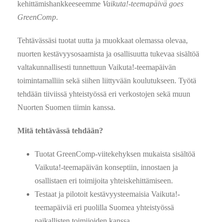
kehittämishankkeeseemme
Vaikuta!-teemapäivä goes
GreenComp
.
Tehtävässäsi tuotat uutta ja muokkaat olemassa olevaa,
nuorten kestävyysosaamista ja osallisuutta tukevaa sisältöä
valtakunnallisesti tunnettuun Vaikuta!-teemapäivän
toimintamalliin sekä siihen liittyvään koulutukseen. Työtä
tehdään tiiviissä yhteistyössä eri verkostojen sekä muun
Nuorten Suomen tiimin kanssa.
Mitä tehtävässä tehdään?
Tuotat GreenComp-viitekehyksen mukaista sisältöä
Vaikuta!-teemapäivän konseptiin, innostaen ja
osallistaen eri toimijoita yhteiskehittämiseen.
Testaat ja pilotoit kestävyysteemaisia Vaikuta!-
teemapäiviä eri puolilla Suomea yhteistyössä
paikallisten toimijoiden kanssa.