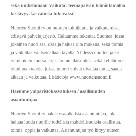
sekä uudistamaan Vaikuta!-teemapäivän toimintamallia
kestävyyskasvatusta tukevaksi!
Nuorten Suomi ry on nuorten toimijuutta ja vaikuttamista
edistävä palvelujärjestö. Haluamme rakentaa Suomea, jossa
jokainen nuori saa, osaa ja haluaa olla mukana, sekä toimia
ja vaikuttaa valitsemallaan tavalla. Yhdessä nuorten ja eri
toimijoiden kanssa järjestämme tilaisuuksia sekä kehitämme
toiminnan tapoja, joissa nuoret voivat oivaltaa uutta, saada
aikaan ja vaikuttaa. Lisätietoja
www.nuortensuomi.fi
.
Haemme ympäristökasvatuksen / osallisuuden
asiantuntijaa
Nuorten Suomi ry hakee osa-aikaista asiantuntijaa, joka
haluaa luoda nuorille todellisia mahdollisuuksia osallistua,
toimia, oppia ja vaikuttaa. Asiantuntijan työ liittyy uuteen