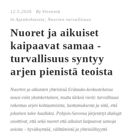
12.5.2026
By
Viestintä
In
Ajankohtaista
,
Nuorten turvallisuus
Nuoret ja aikuiset
kaipaavat samaa -
turvallisuus syntyy
arjen pienistä teoista
Nuorten ja aikuisten yhteisissä Erätauko-keskusteluissa
nousi esiin yksinkertainen, mutta tärkeä viesti: turvallisuus
rakentuu arjen kohtaamisista, luottamuksesta ja siitä, että
jokainen tulee kuulluksi. Pohjois-Savossa järjestetyt dialogit
osoittivat, että sekä nuoret että aikuiset kaipaavat samoja
asioita – hyväksyntää, välittämistä ja yhteisöllisyyttä