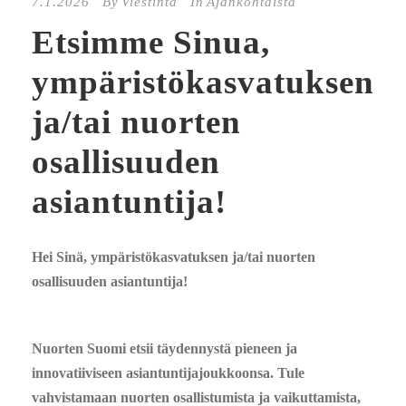
7.1.2026
By
Viestintä
In
Ajankohtaista
Etsimme Sinua,
ympäristökasvatuksen
ja/tai nuorten
osallisuuden
asiantuntija!
Hei Sinä, ympäristökasvatuksen ja/tai nuorten
osallisuuden asiantuntija!
Nuorten Suomi etsii täydennystä pieneen ja
innovatiiviseen asiantuntijajoukkoonsa. Tule
vahvistamaan nuorten osallistumista ja vaikuttamista,