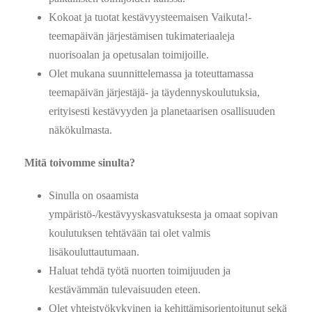
Kokoat ja tuotat kestävyysteemaisen Vaikuta!-
teemapäivän järjestämisen tukimateriaaleja
nuorisoalan ja opetusalan toimijoille.
Olet mukana suunnittelemassa ja toteuttamassa
teemapäivän järjestäjä- ja täydennyskoulutuksia,
erityisesti kestävyyden ja planetaarisen osallisuuden
näkökulmasta.
Mitä toivomme sinulta?
Sinulla on osaamista
ympäristö-/kestävyyskasvatuksesta ja omaat sopivan
koulutuksen tehtävään tai olet valmis
lisäkouluttautumaan.
Haluat tehdä työtä nuorten toimijuuden ja
kestävämmän tulevaisuuden eteen.
Olet yhteistyökykyinen ja kehittämisorientoitunut sekä