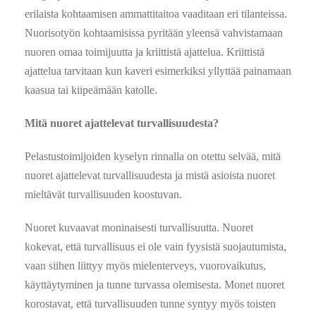
erilaista kohtaamisen ammattitaitoa vaaditaan eri tilanteissa.
Nuorisotyön kohtaamisissa pyritään yleensä vahvistamaan
nuoren omaa toimijuutta ja kriittistä ajattelua. Kriittistä
ajattelua tarvitaan kun kaveri esimerkiksi yllyttää painamaan
kaasua tai kiipeämään katolle.
Mitä nuoret ajattelevat turvallisuudesta?
Pelastustoimijoiden kyselyn rinnalla on otettu selvää, mitä
nuoret ajattelevat turvallisuudesta ja mistä asioista nuoret
mieltävät turvallisuuden koostuvan.
Nuoret kuvaavat moninaisesti turvallisuutta. Nuoret
kokevat, että turvallisuus ei ole vain fyysistä suojautumista,
vaan siihen liittyy myös mielenterveys, vuorovaikutus,
käyttäytyminen ja tunne turvassa olemisesta. Monet nuoret
korostavat, että turvallisuuden tunne syntyy myös toisten