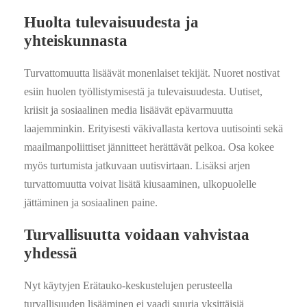
Huolta tulevaisuudesta ja
yhteiskunnasta
Turvattomuutta lisäävät monenlaiset tekijät. Nuoret nostivat
esiin huolen työllistymisestä ja tulevaisuudesta. Uutiset,
kriisit ja sosiaalinen media lisäävät epävarmuutta
laajemminkin. Erityisesti väkivallasta kertova uutisointi sekä
maailmanpoliittiset jännitteet herättävät pelkoa. Osa kokee
myös turtumista jatkuvaan uutisvirtaan. Lisäksi arjen
turvattomuutta voivat lisätä kiusaaminen, ulkopuolelle
jättäminen ja sosiaalinen paine.
Turvallisuutta voidaan vahvistaa
yhdessä
Nyt käytyjen Erätauko-keskustelujen perusteella
turvallisuuden lisääminen ei vaadi suuria yksittäisiä