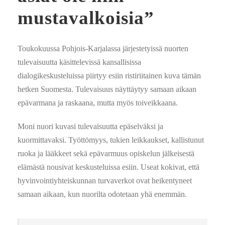
mustavalkoisia”
Toukokuussa Pohjois-Karjalassa järjestetyissä nuorten
tulevaisuutta käsittelevissä kansallisissa
dialogikeskusteluissa piirtyy esiin ristiriitainen kuva tämän
hetken Suomesta. Tulevaisuus näyttäytyy samaan aikaan
epävarmana ja raskaana, mutta myös toiveikkaana.
Moni nuori kuvasi tulevaisuutta epäselväksi ja
kuormittavaksi. Työttömyys, tukien leikkaukset, kallistunut
ruoka ja lääkkeet sekä epävarmuus opiskelun jälkeisestä
elämästä nousivat keskusteluissa esiin. Useat kokivat, että
hyvinvointiyhteiskunnan turvaverkot ovat heikentyneet
samaan aikaan, kun nuorilta odotetaan yhä enemmän.