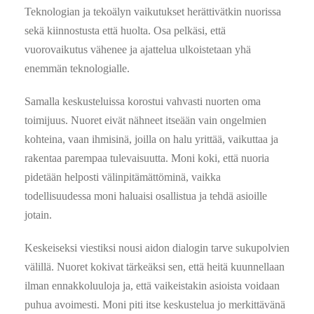
Teknologian ja tekoälyn vaikutukset herättivätkin nuorissa
sekä kiinnostusta että huolta. Osa pelkäsi, että
vuorovaikutus vähenee ja ajattelua ulkoistetaan yhä
enemmän teknologialle.
Samalla keskusteluissa korostui vahvasti nuorten oma
toimijuus. Nuoret eivät nähneet itseään vain ongelmien
kohteina, vaan ihmisinä, joilla on halu yrittää, vaikuttaa ja
rakentaa parempaa tulevaisuutta. Moni koki, että nuoria
pidetään helposti välinpitämättöminä, vaikka
todellisuudessa moni haluaisi osallistua ja tehdä asioille
jotain.
Keskeiseksi viestiksi nousi aidon dialogin tarve sukupolvien
välillä. Nuoret kokivat tärkeäksi sen, että heitä kuunnellaan
ilman ennakkoluuloja ja, että vaikeistakin asioista voidaan
puhua avoimesti. Moni piti itse keskustelua jo merkittävänä