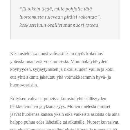
“Ei oikein tiedä, mille pohjalle tätä
luottamusta tulevaan pitäisi rakentaa”,
keskusteluun osallistunut nuori toteaa.
Keskusteluissa nousi vahvasti esiin myös kokemus
yhteiskunnan eriarvoistumisesta. Moni näki yhteyden
köyhyyden, syrjäytymisen ja rikollisuuden välillä ja koki,
että yhteiskunta jakautuu yhä voimakkaammin hyvä- ja
huono-osaisiin.
Erityisen vahvasti puheissa korostui yhteisöllisyyden
heikkeneminen ja yksinäisyys. Monen mielestä ihmiset
jäävät huoliensa kanssa yksin eikä vaikeista asioista ole aina
helppo puhua edes läheisille tai aikuisille. Nuoret kuvasivat,
että yhteiskunnassa on paljon yksinäisyyttä ja tunnetta siitä,