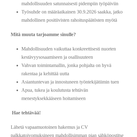
mahdollisuuden satunnaisesti pidempiin työpäiviin
Työsuhde on määräaikainen 30.9.2026 saakka, jatko
mahdollinen positiivisten rahoituspäätösten myötä
Mitä muuta tarjoamme sinulle?
Mahdollisuuden vaikuttaa konkreettisesti nuorten
kestävyysosaamiseen ja osallisuuteen
Vahvan toimintamallin, jonka pohjalta on hyvä
rakentaa ja kehittää uutta
Asiantuntevan ja innostuneen työntekijätiimin tuen
Apua, tukea ja koulutusta tehtävän
menestyksekkääseen hoitamiseen
Hae tehtävää!
Lähetä vapaamuotoinen hakemus ja CV
palkkatoivomuksineen mahdollisimman pian sähköpostitse