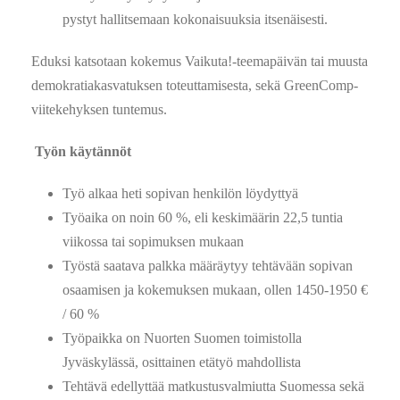
pystyt hallitsemaan kokonaisuuksia itsenäisesti.
Eduksi katsotaan kokemus Vaikuta!-teemapäivän tai muusta
demokratiakasvatuksen toteuttamisesta, sekä GreenComp-
viitekehyksen tuntemus.
Työn käytännöt
Työ alkaa heti sopivan henkilön löydyttyä
Työaika on noin 60 %, eli keskimäärin 22,5 tuntia
viikossa tai sopimuksen mukaan
Työstä saatava palkka määräytyy tehtävään sopivan
osaamisen ja kokemuksen mukaan, ollen 1450-1950 €
/ 60 %
Työpaikka on Nuorten Suomen toimistolla
Jyväskylässä, osittainen etätyö mahdollista
Tehtävä edellyttää matkustusvalmiutta Suomessa sekä