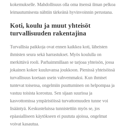
kokemukselle. Mahdollisuus olla oma itsensä ilman pelkoa
leimautumisesta nähtiin tärkeänä hyvinvoinnin perustana.
Koti, koulu ja muut yhteisöt
turvallisuuden rakentajina
Turvallisia paikkoja ovat ennen kaikkea koti, läheisten
ihmisten seura sekä harrastukset. Myös koululla on
merkittävä rooli. Parhaimmillaan se tarjoaa yhteisön, jossa
jokainen kokee kuuluvansa joukkoon. Pienissä yhteisöissä
turvallisuus koetaan usein vahvemmaksi. Kun ihmiset
tuntevat toisensa, ongelmiin puuttuminen on helpompaa ja
vastuu toisista korostuu. Sen sijaan suurissa ja
kasvottomissa ympäristöissä turvattomuuden tunne voi
lisääntyä. Keskusteluissa tunnistettiin myös se, jos
epäasialliseen käytökseen ei puututa ajoissa, ongelmat
voivat kasautua.