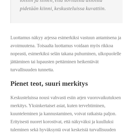
toisiin ja siihen, että sovituista asioista
pidetään kiinni, keskusteluissa kuvattiin.
Luottamus näkyy arjessa esimerkiksi vastuun antamisena ja
avoimuutena. Toisaalta luottamus voidaan myös rikkoa
nopeasti, esimerkiksi selän takana puhuminen, ulkopuolelle
jättäminen tai lupausten pettäminen heikentävät
turvallisuuden tunnetta.
Pienet teot, suuri merkitys
Keskusteluissa nousi vahvasti esiin arjen vuorovaikutuksen
merkitys. Yksinkertaiset asiat, kuten tervehtiminen,
kuunteleminen ja kannustaminen, voivat ratkaista paljon.
Erityisesti nuoret korostivat, että näkyväksi ja kuulluksi
tuleminen sekä hyväksyntä ovat keskeisiä turvallisuuden