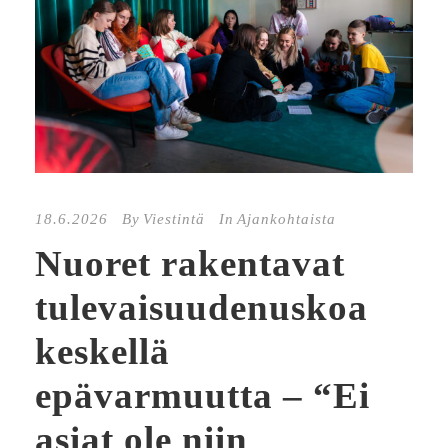
18.6.2026
By
Viestintä
In
Ajankohtaista
Nuoret rakentavat
tulevaisuudenuskoa
keskellä
epävarmuutta – “Ei
asiat ole niin