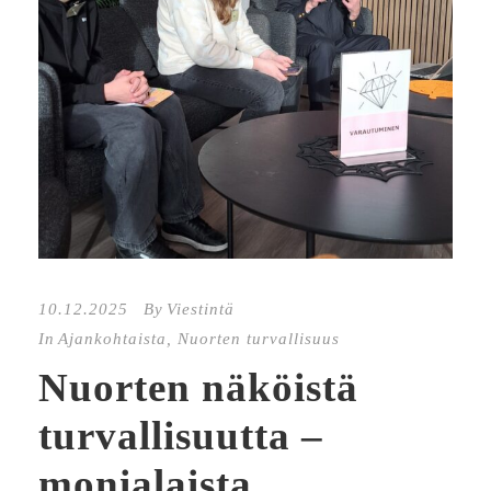
10.12.2025
By
Viestintä
In
Ajankohtaista
,
Nuorten turvallisuus
Nuorten näköistä
turvallisuutta –
monialaista