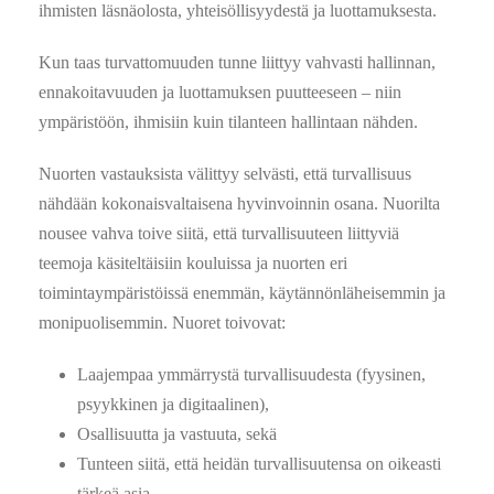
ihmisten läsnäolosta, yhteisöllisyydestä ja luottamuksesta.
Kun taas turvattomuuden tunne liittyy vahvasti hallinnan,
ennakoitavuuden ja luottamuksen puutteeseen – niin
ympäristöön, ihmisiin kuin tilanteen hallintaan nähden.
Nuorten vastauksista välittyy selvästi, että turvallisuus
nähdään kokonaisvaltaisena hyvinvoinnin osana. Nuorilta
nousee vahva toive siitä, että turvallisuuteen liittyviä
teemoja käsiteltäisiin kouluissa ja nuorten eri
toimintaympäristöissä enemmän, käytännönläheisemmin ja
monipuolisemmin. Nuoret toivovat:
Laajempaa ymmärrystä turvallisuudesta (fyysinen,
psyykkinen ja digitaalinen),
Osallisuutta ja vastuuta, sekä
Tunteen siitä, että heidän turvallisuutensa on oikeasti
tärkeä asia.