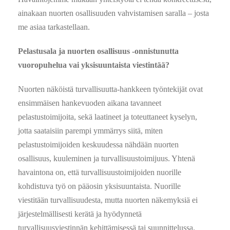
ainakaan nuorten osallisuuden vahvistamisen saralla – josta
me asiaa tarkastellaan.
Pelastusala ja nuorten osallisuus -onnistunutta
vuoropuhelua vai yksisuuntaista viestintää?
Nuorten näköistä turvallisuutta-hankkeen työntekijät ovat
ensimmäisen hankevuoden aikana tavanneet
pelastustoimijoita, sekä laatineet ja toteuttaneet kyselyn,
jotta saataisiin parempi ymmärrys siitä, miten
pelastustoimijoiden keskuudessa nähdään nuorten
osallisuus, kuuleminen ja turvallisuustoimijuus. Yhtenä
havaintona on, että turvallisuustoimijoiden nuorille
kohdistuva työ on pääosin yksisuuntaista. Nuorille
viestitään turvallisuudesta, mutta nuorten näkemyksiä ei
järjestelmällisesti kerätä ja hyödynnetä
turvallisuusviestinnän kehittämisessä tai suunnittelussa.