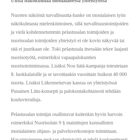
Uutta näkökulmaa monialaisessa yhteistyössä
Nuorten näköistä turvallisuutta-hanke on monialaisen työn
näkökulmasta mielenkiintoinen, sillä turvallisuustoimijoiden
ja vielä kohdennetummin pelastusalan toimijoiden ja
nuorisoalan toimijoiden yhteistyö ei ole kovin näkyvää tai
sitä ei juurikaan ole. Toki pelastusala itsessään tekee laajasti
nuorisotyötä, esimerkiksi vapaapalokuntien
nuorisotoiminnassa. Lisäksi Nou hätä-kampanja toteutetaan
8. luokkalaisille ja se tavoittaakin vuosittain huikeat 40 000
nuorta. Lisäksi Liikenneturvan kanssa on yhteistyössä
Punainen Liitu-konsepti ja palokuntakohtaisesti tehdään
kouluvierailuja.
Pelastusalan toimijat osallistuvat kuitenkin hyvin harvoin
esimerkiksi Nuorisolain 9 § mainittujen kunnallisten
monialaisten ohjaus- ja palveluverkostojen toimintaan.
Havaintojemme mukaan yhteistyötä ei tehdä konkreettisesti,