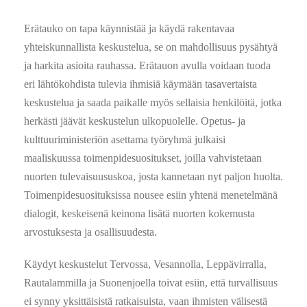
Erätauko on tapa käynnistää ja käydä rakentavaa
yhteiskunnallista keskustelua, se on mahdollisuus pysähtyä
ja harkita asioita rauhassa. Erätauon avulla voidaan tuoda
eri lähtökohdista tulevia ihmisiä käymään tasavertaista
keskustelua ja saada paikalle myös sellaisia henkilöitä, jotka
herkästi jäävät keskustelun ulkopuolelle. Opetus- ja
kulttuuriministeriön asettama työryhmä julkaisi
maaliskuussa toimenpidesuositukset, joilla vahvistetaan
nuorten tulevaisuususkoa, josta kannetaan nyt paljon huolta.
Toimenpidesuosituksissa nousee esiin yhtenä menetelmänä
dialogit, keskeisenä keinona lisätä nuorten kokemusta
arvostuksesta ja osallisuudesta.
Käydyt keskustelut Tervossa, Vesannolla, Leppävirralla,
Rautalammilla ja Suonenjoella toivat esiin, että turvallisuus
ei synny yksittäisistä ratkaisuista, vaan ihmisten välisestä