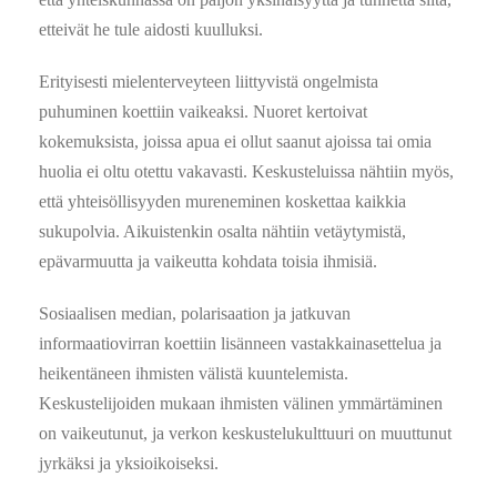
etteivät he tule aidosti kuulluksi.
Erityisesti mielenterveyteen liittyvistä ongelmista
puhuminen koettiin vaikeaksi. Nuoret kertoivat
kokemuksista, joissa apua ei ollut saanut ajoissa tai omia
huolia ei oltu otettu vakavasti. Keskusteluissa nähtiin myös,
että yhteisöllisyyden mureneminen koskettaa kaikkia
sukupolvia. Aikuistenkin osalta nähtiin vetäytymistä,
epävarmuutta ja vaikeutta kohdata toisia ihmisiä.
Sosiaalisen median, polarisaation ja jatkuvan
informaatiovirran koettiin lisänneen vastakkainasettelua ja
heikentäneen ihmisten välistä kuuntelemista.
Keskustelijoiden mukaan ihmisten välinen ymmärtäminen
on vaikeutunut, ja verkon keskustelukulttuuri on muuttunut
jyrkäksi ja yksioikoiseksi.