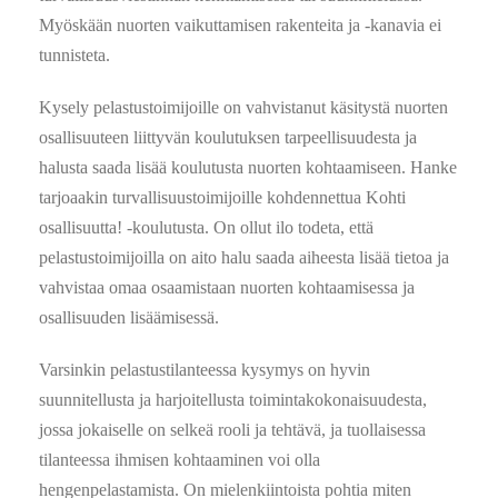
Myöskään nuorten vaikuttamisen rakenteita ja -kanavia ei
tunnisteta.
Kysely pelastustoimijoille on vahvistanut käsitystä nuorten
osallisuuteen liittyvän koulutuksen tarpeellisuudesta ja
halusta saada lisää koulutusta nuorten kohtaamiseen. Hanke
tarjoaakin turvallisuustoimijoille kohdennettua Kohti
osallisuutta! -koulutusta. On ollut ilo todeta, että
pelastustoimijoilla on aito halu saada aiheesta lisää tietoa ja
vahvistaa omaa osaamistaan nuorten kohtaamisessa ja
osallisuuden lisäämisessä.
Varsinkin pelastustilanteessa kysymys on hyvin
suunnitellusta ja harjoitellusta toimintakokonaisuudesta,
jossa jokaiselle on selkeä rooli ja tehtävä, ja tuollaisessa
tilanteessa ihmisen kohtaaminen voi olla
hengenpelastamista. On mielenkiintoista pohtia miten