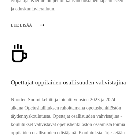
työpajoja. Kiertue huipentui kansanedustajien tapaamiseen
ja eduskuntavierailuun.
LUE LISÄÄ
Opettajat oppilaiden osallisuuden vahvistajina
Nuorten Suomi kehitti ja toteutti vuosien 2023 ja 2024
aikana Opetushallituksen rahoittamana opetushenkilöstön
täydennyskoulutusta. Opettajat osallisuuden vahvistajina -
koulutukset vahvistavat opetushenkilöstön osaamista toimia
oppilaiden osallisuuden edistäjänä. Koulutuksia järjestetään