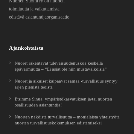
Nuorten Suomi ry on nuorten
toimijuutta ja vaikuttamista
edistävä asiantuntijaorganisaatio.
Ajankohtaista
Nuoret rakentavat tulevaisuudenuskoa keskellä
epävarmuutta – “Ei asiat ole niin mustavalkoisia”
Nuoret ja aikuiset kaipaavat samaa -turvallisuus syntyy
arjen pienistä teoista
Etsimme Sinua, ympäristökasvatuksen ja/tai nuorten
osallisuuden asiantuntija!
Nuorten näköistä turvallisuutta – monialaista yhteistyötä
nuorten turvallisuuskokemuksen edistämiseksi