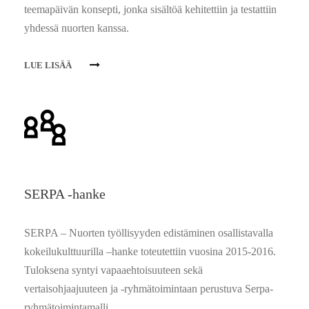
teemapäivän konsepti, jonka sisältöä kehitettiin ja testattiin
yhdessä nuorten kanssa.
LUE LISÄÄ
SERPA -hanke
SERPA – Nuorten työllisyyden edistäminen osallistavalla
kokeilukulttuurilla –hanke toteutettiin vuosina 2015-2016.
Tuloksena syntyi vapaaehtoisuuteen sekä
vertaisohjaajuuteen ja -ryhmätoimintaan perustuva Serpa-
ryhmätoimintamalli.