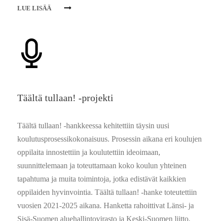
LUE LISÄÄ
Täältä tullaan! -projekti
Täältä tullaan! -hankkeessa kehitettiin täysin uusi
koulutusprosessikokonaisuus. Prosessin aikana eri koulujen
oppilaita innostettiin ja koulutettiin ideoimaan,
suunnittelemaan ja toteuttamaan koko koulun yhteinen
tapahtuma ja muita toimintoja, jotka edistävät kaikkien
oppilaiden hyvinvointia. Täältä tullaan! -hanke toteutettiin
vuosien 2021-2025 aikana. Hanketta rahoittivat Länsi- ja
Sisä-Suomen aluehallintovirasto ja Keski-Suomen liitto.