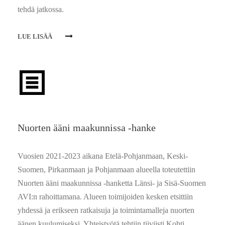
tehdä jatkossa.
LUE LISÄÄ
Nuorten ääni maakunnissa -hanke
Vuosien 2021-2023 aikana Etelä-Pohjanmaan, Keski-
Suomen, Pirkanmaan ja Pohjanmaan alueella toteutettiin
Nuorten ääni maakunnissa -hanketta Länsi- ja Sisä-Suomen
AVI:n rahoittamana. Alueen toimijoiden kesken etsittiin
yhdessä ja erikseen ratkaisuja ja toimintamalleja nuorten
äänen kuulumiseksi. Yhteistyötä tehtiin tiiviisti Kohti