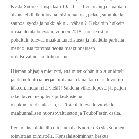
Keski-Suomea Piispalaan 10.-11.11. Perjantain ja lauantain
aikana ehdittiin tutustua toisiin, nauraa, pelata, suunnitella,
saunoa, syödä ja nukkuakin… vähän ?. Keksittiin huikeita
uusia ideoita tulevaan, vuoden 2018 ToukoFestiin,
pohdittiin tulevaa maakuntauudistusta ja mietittiin parhaita
mahdollisia toimintaideoita maakunnallisen
nuorisovaltuuston toimintaan.
Hieman ohjaajia mietitytti, että mitenköhän tuo suunnittelu
ja ideointi irtoaa perjantai-iltana ja lauantaina kouluviikon
jälkeen, mutta mitä vielä?! Saldona viikonlopusta jäi paljon
rakentavia mielipiteitä ja keskustelua
maakuntauudistuksesta, sekä stepit tulevalle vuodelle
maakunnallisen nuorisovaltuuston ja ToukoFestin osalta.
Perjantaina aloitettiin tutustumalla Nuorten Keski-Suomen
toimintaan toimistolla, Kansalaistoiminnan keskus