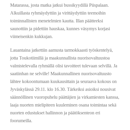
Matarassa, josta matka jatkui bussikyydillä Piispalaan.
Alkuillasta ryhmäydyttiin ja virittäydyttiin teemoihin
toiminnallisten menetelmien kautta. Illan päätteeksi
saunottiin ja pidettiin hauskaa, kunnes väsymys korjasi
viimeisenkin kukkujan.
Lauantaina jatkettiin aamusta tarmokkaasti työskentelyä,
jotta Toukotiimillä ja maakunnallista nuorisovaltuustoa
valmistelevalla ryhmällä olisi tavoitteet tulevaan selvillä. Ja
saatiinhan ne selville! Maakunnallinen nuorisovaltuusto
lähtee kokoontumaan kuukausittain ja seuraava kokous on
Jyväskylässä 29.11. klo 16.30. Tärkeiksi asioiksi nousivat
säännöllinen vuoropuhelu päättäjien ja virkamiesten kanssa,
laaja nuorten mielipiteen kuuleminen osana toimintaa sekä
nuorten edustukset hallinnon ja päätöksenteon eri
foorumeilla.