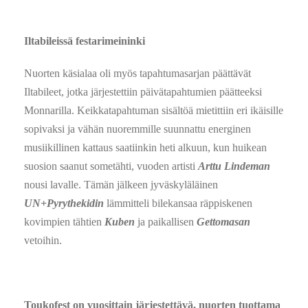
Iltabileissä festarimeininki
Nuorten käsialaa oli myös tapahtumasarjan päättävät
Iltabileet, jotka järjestettiin päivätapahtumien päätteeksi
Monnarilla. Keikkatapahtuman sisältöä mietittiin eri ikäisille
sopivaksi ja vähän nuoremmille suunnattu energinen
musiikillinen kattaus saatiinkin heti alkuun, kun huikean
suosion saanut sometähti, vuoden artisti
Arttu Lindeman
nousi lavalle. Tämän jälkeen jyväskyläläinen
UN+Pyrythekidin
lämmitteli bilekansaa räppiskenen
kovimpien tähtien
Kuben
ja paikallisen
Gettomasan
vetoihin.
Toukofest on vuosittain järjestettävä, nuorten tuottama