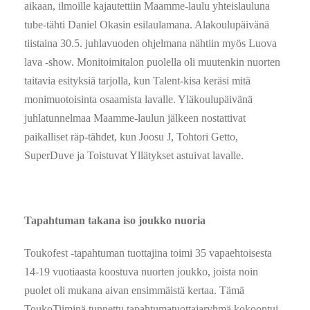
aikaan, ilmoille kajautettiin Maamme-laulu yhteislauluna
tube-tähti Daniel Okasin esilaulamana. Alakoulupäivänä
tiistaina 30.5. juhlavuoden ohjelmana nähtiin myös Luova
lava -show. Monitoimitalon puolella oli muutenkin nuorten
taitavia esityksiä tarjolla, kun Talent-kisa keräsi mitä
monimuotoisinta osaamista lavalle. Yläkoulupäivänä
juhlatunnelmaa Maamme-laulun jälkeen nostattivat
paikalliset räp-tähdet, kun Joosu J, Tohtori Getto,
SuperDuve ja Toistuvat Yllätykset astuivat lavalle.
Tapahtuman takana iso joukko nuoria
Toukofest -tapahtuman tuottajina toimi 35 vapaehtoisesta
14-19 vuotiaasta koostuva nuorten joukko, joista noin
puolet oli mukana aivan ensimmäistä kertaa. Tämä
ToukoTiiminä tunnettu tapahtumatuottajaryhmä kokoontui