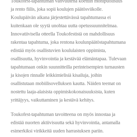
Toukofest-tapahtuman vahvuutena koettiin monipuolisuus
ja rento fiilis, joka sopii koulujen päätösviikolle.
Koulupäivän aikana järjestettävässä tapahtumassa ei
kuitenkaan ole syytä unohtaa uutta opetussuunnitelmaa.
Innovatiivisella otteella Toukofestistä on mahdollisuus
rakentaa tapahtuma, joka rentona koulunpäätöstapahtumana
edistää myös osallistuvien koululaisten oppimista,
osallisuutta, hyvinvointia ja kestävää elämäntapaa. Tulevaan
tapahtumaan onkin suunnitteilla perinteisempien turnausten
ja kisojen rinnalle leikkimielisiä kisailuja, joihin
osallistutaan mobiilisovelluksen kautta. Näiden teemat on
nostettu laaja-alaisista oppimiskokonaisuuksista, kuten
yrittäjyys, vaikuttaminen ja kestävä kehitys.
Toukofest-tapahtuman tavoitteena on myös innostaa ja
edistää nuorten aktiivisuutta sekä hyvinvointia, antamalla
esimerkiksi virikkeitä uuden harrastuksen pariin.