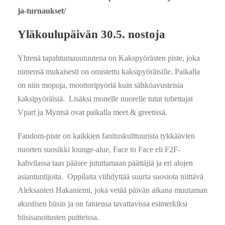
ja-turnaukset/
Yläkoulupäivän 30.5. nostoja
Yhtenä tapahtumauutuutena on Kakspyörästen piste, joka
nimensä mukaisesti on omistettu kaksipyöräisille. Paikalla
on niin mopoja, moottoripyöriä kuin sähköavusteisia
kaksipyöräisiä. Lisäksi monelle nuorelle tutut tubettajat
Vpart ja Myntsä ovat paikalla meet & greetissä.
Fandom-piste on kaikkien fanituskulttuurista tykkäävien
nuorten suosikki lounge-alue, Face to Face eli F2F-
kahvilassa taas pääsee jututtamaan päättäjiä ja eri alojen
asiantuntijoita. Oppilaita viihdyttää suurta suosiota niittävä
Aleksanteri Hakaniemi, joka vetää päivän aikana muutaman
akustisen biisin ja on faniensa tavattavissa esimerkiksi
biisisanoitusten puitteissa.