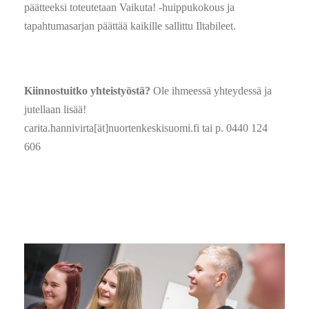
päätteeksi toteutetaan Vaikuta! -huippukokous ja
tapahtumasarjan päättää kaikille sallittu Iltabileet.
Kiinnostuitko yhteistyöstä?
Ole ihmeessä yhteydessä ja
jutellaan lisää!
carita.hannivirta[ät]nuortenkeskisuomi.fi tai p. 0440 124
606