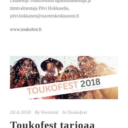
Lisätietoja Toukofestistä tapahtumatuottaja ja
tiimivalmentaja Pilvi Hokkaselta,
pilvi.hokkanen@nuortenkeskisuomi.fi
www.toukofest.fi
20.4.2018
By
Viestintä
In
Toukofest
Toukofest tarjoaa