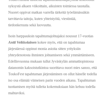
syksystä alkaen viikoittain, aikuisten toimiessa taustalla.
Nuoret oppivat matkan varrella tärkeitä työelämässäkin
tarvittavia taitoja, kuten yhteistyötä, viestintää,
tiedonkeruuta sekä luovuutta.
Isoin harppauksin tapahtumajohtajaksi noussut 17-vuotias
Antti Veikkolainen
kokee myös, että on tapahtumaa
järjestäessä oppinut monia asioita sitten yrityksiin
yhteydenotosta ihmisten johtamiseen sekä ymmärtämiseen.
Edellisvuonna mukaan tullut Jyväskylän ammattiopistossa
datanomin kaksoistutkintoa suorittava nuori mies sanoo, että
ToukoFest tapahtuman järjestäminen on ollut hänelle todella
iso osa elämää viimeisen parin vuoden aikana. Tapahtuman
tuottamisen myötä tulleita kokemuksiaan hän kehuu todella
mahtaviksi.