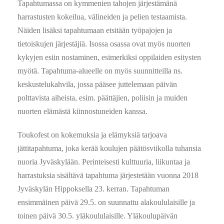
Tapahtumassa on kymmenien tahojen järjestämänä
harrastusten kokeilua, välineiden ja pelien testaamista.
Näiden lisäksi tapahtumaan etsitään työpajojen ja
tietoiskujen järjestäjiä. Isossa osassa ovat myös nuorten
kykyjen esiin nostaminen, esimerkiksi oppilaiden esitysten
myötä. Tapahtuma-alueelle on myös suunnitteilla ns.
keskustelukahvila, jossa pääsee juttelemaan päivän
polttavista aiheista, esim. päättäjien, poliisin ja muiden
nuorten elämästä kiinnostuneiden kanssa.
Toukofest on kokemuksia ja elämyksiä tarjoava
jättitapahtuma, joka kerää koulujen päätösviikolla tuhansia
nuoria Jyväskylään. Perinteisesti kulttuuria, liikuntaa ja
harrastuksia sisältävä tapahtuma järjestetään vuonna 2018
Jyväskylän Hippoksella 23. kerran. Tapahtuman
ensimmäinen päivä 29.5. on suunnattu alakoululaisille ja
toinen päivä 30.5. yläkoululaisille. Yläkoulupäivän