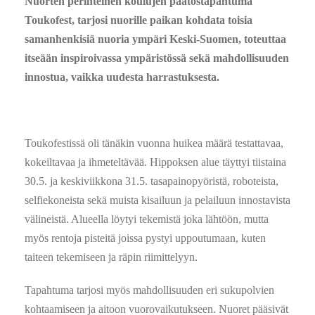
Nuorten perinteinen koulujen päätöstapahtuma
Toukofest, tarjosi nuorille paikan kohdata toisia
samanhenkisiä nuoria ympäri Keski-Suomen, toteuttaa
itseään inspiroivassa ympäristössä sekä mahdollisuuden
innostua, vaikka uudesta harrastuksesta.
Toukofestissä oli tänäkin vuonna huikea määrä testattavaa,
kokeiltavaa ja ihmeteltävää. Hippoksen alue täyttyi tiistaina
30.5. ja keskiviikkona 31.5. tasapainopyöristä, roboteista,
selfiekoneista sekä muista kisailuun ja pelailuun innostavista
välineistä. Alueella löytyi tekemistä joka lähtöön, mutta
myös rentoja pisteitä joissa pystyi uppoutumaan, kuten
taiteen tekemiseen ja räpin riimittelyyn.
Tapahtuma tarjosi myös mahdollisuuden eri sukupolvien
kohtaamiseen ja aitoon vuorovaikutukseen. Nuoret pääsivät