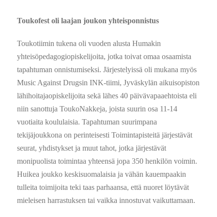
Toukofest oli laajan joukon yhteisponnistus
Toukotiimin tukena oli vuoden alusta Humakin
yhteisöpedagogiopiskelijoita, jotka toivat omaa osaamista
tapahtuman onnistumiseksi. Järjestelyissä oli mukana myös
Music Against Drugsin INK-tiimi, Jyväskylän aikuisopiston
lähihoitajaopiskelijoita sekä lähes 40 päivävapaaehtoista eli
niin sanottuja ToukoNakkeja, joista suurin osa 11-14
vuotiaita koululaisia. Tapahtuman suurimpana
tekijäjoukkona on perinteisesti Toimintapisteitä järjestävät
seurat, yhdistykset ja muut tahot, jotka järjestävät
monipuolista toimintaa yhteensä jopa 350 henkilön voimin.
Huikea joukko keskisuomalaisia ja vähän kauempaakin
tulleita toimijoita teki taas parhaansa, että nuoret löytävät
mieleisen harrastuksen tai vaikka innostuvat vaikuttamaan.