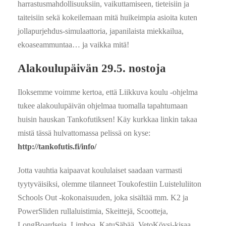
harrastusmahdollisuuksiin, vaikuttamiseen, tieteisiin ja
taiteisiin sekä kokeilemaan mitä huikeimpia asioita kuten
jollapurjehdus-simulaattoria, japanilaista miekkailua,
ekoaseammuntaa… ja vaikka mitä!
Alakoulupäivän 29.5. nostoja
Iloksemme voimme kertoa, että Liikkuva koulu -ohjelma
tukee alakoulupäivän ohjelmaa tuomalla tapahtumaan
huisin hauskan Tankofutiksen! Käy kurkkaa linkin takaa
mistä tässä hulvattomassa pelissä on kyse:
http://tankofutis.fi/info/
Jotta vauhtia kaipaavat koululaiset saadaan varmasti
tyytyväisiksi, olemme tilanneet Toukofestiin Luisteluliiton
Schools Out -kokonaisuuden, joka sisältää mm.
K2 ja
PowerSliden rullaluistimia, Skeittejä, Scootteja,
LongBoardseja, Limboa, KatuSäbää, VetoKöysi-kisaa,