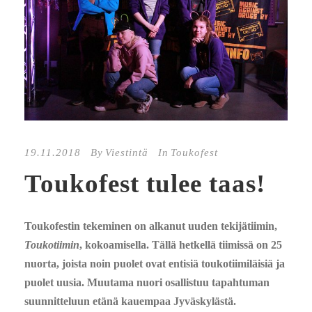
19.11.2018
By
Viestintä
In
Toukofest
Toukofest tulee taas!
Toukofestin tekeminen on alkanut uuden tekijätiimin,
Toukotiimin
, kokoamisella. Tällä hetkellä tiimissä on 25
nuorta, joista noin puolet ovat entisiä toukotiimiläisiä ja
puolet uusia. Muutama nuori osallistuu tapahtuman
suunnitteluun etänä kauempaa Jyväskylästä.