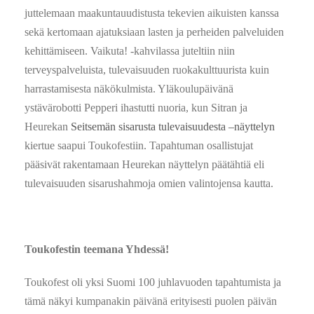
juttelemaan maakuntauudistusta tekevien aikuisten kanssa
sekä kertomaan ajatuksiaan lasten ja perheiden palveluiden
kehittämiseen. Vaikuta! -kahvilassa juteltiin niin
terveyspalveluista, tulevaisuuden ruokakulttuurista kuin
harrastamisesta näkökulmista. Yläkoulupäivänä
ystävärobotti Pepperi ihastutti nuoria, kun Sitran ja
Heurekan
Seitsemän sisarusta tulevaisuudesta –näyttelyn
kiertue saapui Toukofestiin. Tapahtuman osallistujat
pääsivät rakentamaan Heurekan näyttelyn päätähtiä eli
tulevaisuuden sisarushahmoja omien valintojensa kautta.
Toukofestin teemana Yhdessä!
Toukofest oli yksi Suomi 100 juhlavuoden tapahtumista ja
tämä näkyi kumpanakin päivänä erityisesti puolen päivän