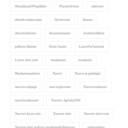
#kesäduuniOPnpiikkiin
#SuomiAreena
aktivismi
demokratiakasvatus
Hyvinvointi
ilmasto
ilmastoahdistus
ilmastonmuutos
Joulumarkkinat
julkinen liikenne
Keski-Suomi
LastenParlamentti
Lasten ääni esiin
maakunnat
maakunta
Maakuntauudistus
Nuoret
Nuoret ja päättäjät
nuoriso-ohjaaja
nuorisofoorumi
Nuorisovaltuusto
nuorisovaltuustot
Nuorten Agenda2030
Nuorten kyvyt esiin
Nuorten ääni
Nuorten ääni esiin
Nuorten ääni uudessa maakuntahallinnossa
oppisopimus