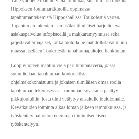
Tälle vuodelle mahtuu vielä toimintaa, sillä tiimi on mukana
Hippoksen Joulumarkkinoilla oppimassa
tapahtumantekemistä Hipposhallissa Toukofestiä varten.
Tapahtuman rakentamisen lisäksi tiimiläiset harjoittelevat
asiakaspalvelua infopisteellä ja makkaramyynnissä sekä
järjestävät arpajaiset, jonka tuotolla he mahdollistavat muun
muassa itselleen Toukofestin tapahtumapaitojen hankinnan.
Loppuvuoteen mahtuu vielä pari tiimipalaveria, joissa
suunnitellaan tapahtuman konkreettista
ohjelmakokonaisuutta ja jokaisen tiimiläisen omaa roolia
tapahtuman tekemisessä. Toiminnan syyskausi päättyy
pikkujouluihin, josta tiimi vetäytyy ansaitulle joululomalle.
Kevätkauden toiminta alkaa loman jälkeen tammikuussa, ja
työskentely painottuu enemmän tiimin itsenäiseen
työskentelyyn.