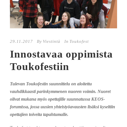
29.11.2017
By
Viestintä
In
Toukofest
Innostavaa oppimista
Toukofestiin
Tulevan Toukofestin suunnittelu on aloitettu
vauhdikkaasti parinkymmenen nuoren voimin. Nuoret
olivat mukana myös opettajille suunnatussa KEOS-
forumissa, jossa uusien yhteistyöavausten lisäksi kyseltiin
opettajien toiveita tapahtumalle.