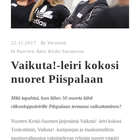
22.11.2017
By
Viestintä
In
Nuorten Ääni Keski-Suomessa
Vaikuta!-leiri kokosi
nuoret Piispalaan
Mitä tapahtui, kun lähes 50 nuorta lähti
viikonloppuleirille Piispalaan teemana vaikuttaminen?
Nuorten Keski-Suomen järjestämä Vaikuta! -leiri kokosi
Toukotiimin, Vaikuta! -kampanjan ja maakunnallista
nuorisovaltuustoa valmistelevan ryhmän nuoret ympäri