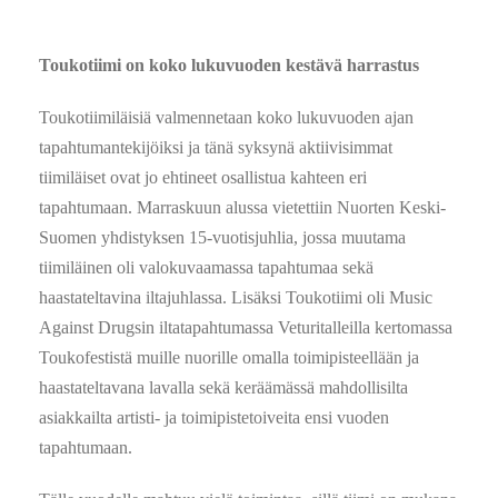
Toukotiimi on koko lukuvuoden kestävä harrastus
Toukotiimiläisiä valmennetaan koko lukuvuoden ajan
tapahtumantekijöiksi ja tänä syksynä aktiivisimmat
tiimiläiset ovat jo ehtineet osallistua kahteen eri
tapahtumaan. Marraskuun alussa vietettiin Nuorten Keski-
Suomen yhdistyksen 15-vuotisjuhlia, jossa muutama
tiimiläinen oli valokuvaamassa tapahtumaa sekä
haastateltavina iltajuhlassa. Lisäksi Toukotiimi oli Music
Against Drugsin iltatapahtumassa Veturitalleilla kertomassa
Toukofestistä muille nuorille omalla toimipisteellään ja
haastateltavana lavalla sekä keräämässä mahdollisilta
asiakkailta artisti- ja toimipistetoiveita ensi vuoden
tapahtumaan.