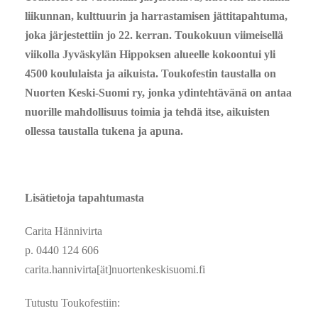
liikunnan, kulttuurin ja harrastamisen jättitapahtuma,
joka järjestettiin jo 22. kerran. Toukokuun viimeisellä
viikolla Jyväskylän Hippoksen alueelle kokoontui yli
4500 koululaista ja aikuista. Toukofestin taustalla on
Nuorten Keski-Suomi ry, jonka ydintehtävänä on antaa
nuorille mahdollisuus toimia ja tehdä itse, aikuisten
ollessa taustalla tukena ja apuna.
Lisätietoja tapahtumasta
Carita Hännivirta
p. 0440 124 606
carita.hannivirta[ät]nuortenkeskisuomi.fi
Tutustu Toukofestiin: