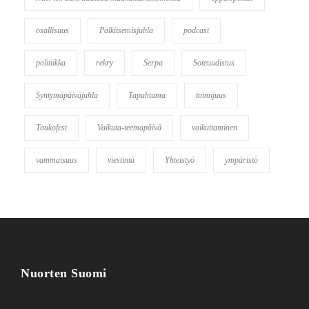
osallisuus
Palkitsemisjuhla
podcast
politiikka
rekry
Serpa
Soteuudistus
Syntymäpäiväjuhla
Tapahtuma
toimijuus
Toukofest
Vaikuta-teemapäivä
vaikuttaminen
vammaisuus
viestintä
Yhteistyö
ympäristö
Nuorten Suomi