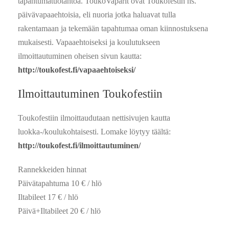
tapahtumatuotantoa. ToukoVaparit ovat Toukofestin ns.
päivävapaaehtoisia, eli nuoria jotka haluavat tulla
rakentamaan ja tekemään tapahtumaa oman kiinnostuksena
mukaisesti. Vapaaehtoiseksi ja koulutukseen
ilmoittautuminen oheisen sivun kautta:
http://toukofest.fi/vapaaehtoiseksi/
Ilmoittautuminen Toukofestiin
Toukofestiin ilmoittaudutaan nettisivujen kautta
luokka-/koulukohtaisesti. Lomake löytyy täältä:
http://toukofest.fi/ilmoittautuminen/
Rannekkeiden hinnat
Päivätapahtuma 10 € / hlö
Iltabileet 17 € / hlö
Päivä+Iltabileet 20 € / hlö