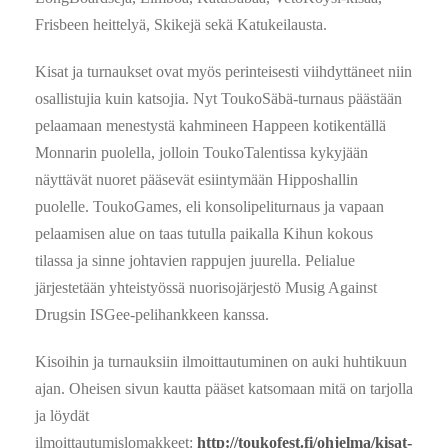
Frisbeen heittelyä, Skikejä sekä Katukeilausta.
Kisat ja turnaukset ovat myös perinteisesti viihdyttäneet niin
osallistujia kuin katsojia. Nyt ToukoSäbä-turnaus päästään
pelaamaan menestystä kahmineen Happeen kotikentällä
Monnarin puolella, jolloin ToukoTalentissa kykyjään
näyttävät nuoret pääsevät esiintymään Hipposhallin
puolelle. ToukoGames, eli konsolipeliturnaus ja vapaan
pelaamisen alue on taas tutulla paikalla Kihun kokous
tilassa ja sinne johtavien rappujen juurella. Pelialue
järjestetään yhteistyössä nuorisojärjestö Musig Against
Drugsin ISGee-pelihankkeen kanssa.
Kisoihin ja turnauksiin ilmoittautuminen on auki huhtikuun
ajan.
Oheisen sivun kautta pääset katsomaan mitä on tarjolla
ja löydät
ilmoittautumislomakkeet:
http://toukofest.fi/ohjelma/kisat-