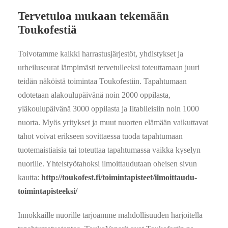
Tervetuloa mukaan tekemään
Toukofestiä
Toivotamme kaikki harrastusjärjestöt, yhdistykset ja
urheiluseurat lämpimästi tervetulleeksi toteuttamaan juuri
teidän näköistä toimintaa Toukofestiin. Tapahtumaan
odotetaan alakoulupäivänä noin 2000 oppilasta,
yläkoulupäivänä 3000 oppilasta ja Iltabileisiin noin 1000
nuorta. Myös yritykset ja muut nuorten elämään vaikuttavat
tahot voivat erikseen sovittaessa tuoda tapahtumaan
tuotemaistiaisia tai toteuttaa tapahtumassa vaikka kyselyn
nuorille. Yhteistyötahoksi ilmoittaudutaan oheisen sivun
kautta:
http://toukofest.fi/toimintapisteet/ilmoittaudu-
toimintapisteeksi/
Innokkaille nuorille tarjoamme mahdollisuuden harjoitella